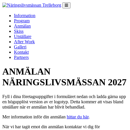
Hoppa till innehåll
Information
Program
Anmälan
Skiss
Utställare
After Work
Galleri
Kontakt
Partners
ANMÄLAN
NÄRINGSLIVSMÄSSAN 2027
Fyll i dina företagsuppgifter i formuläret nedan och ladda gärna upp
en högupplöst version av er logotyp. Detta kommer att visas bland
utställare när er anmälan har blivit behandlad.
Mer information inför din anmälan
hittar du här
.
När vi har tagit emot din anmälan kontaktar vi dig för